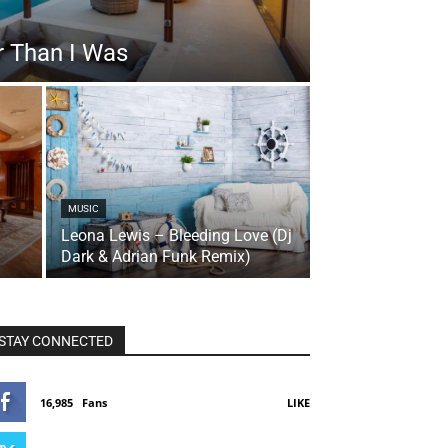
 Than I Was
MUSIC
Leona Lewis – Bleeding Love (Dj
Dark & Adrian Funk Remix)
STAY CONNECTED
16,985
Fans
LIKE