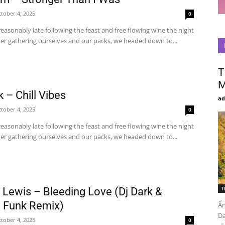
tober 4, 2025
0
asonably late following the feast and free flowing wine the night
ter gathering ourselves and our packs, we headed down to...
T
M
k – Chill Vibes
ad
tober 4, 2025
0
asonably late following the feast and free flowing wine the night
ter gathering ourselves and our packs, we headed down to...
T
Lewis – Bleeding Love (Dj Dark &
n Funk Remix)
Ẩn
Da
tober 4, 2025
0