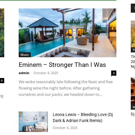
T
Music
Th
20
Eminem – Stronger Than I Was
Ng
admin
-
October 4, 2025
0
0
We woke reasonably late following the feast and free
flowing wine the night before. After gathering
ourselves and our packs, we headed down to...
ng
M
Dj
Leona Lewis – Bleeding Love (Dj
Dark & Adrian Funk Remix)
October 4, 2025