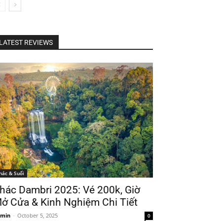
LATEST REVIEWS
hác & Suối
hác Dambri 2025: Vé 200k, Giờ
ở Cửa & Kinh Nghiệm Chi Tiết
min
-
October 5, 2025
0