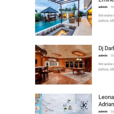
admin
-
Oc
We woke re
before. Af
Dj Dar
admin
-
Oc
We woke re
before. Af
Leona 
Adria
admin
-
Oc