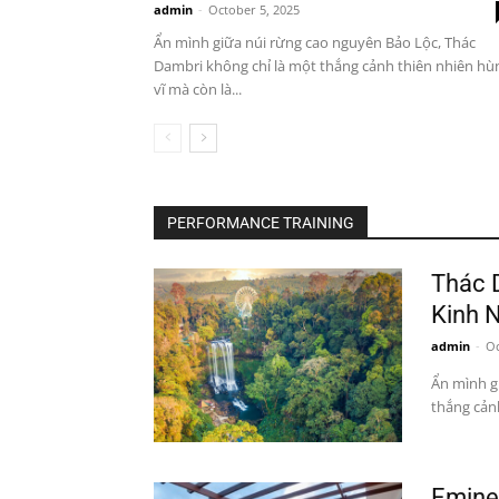
admin
-
October 5, 2025
Ẩn mình giữa núi rừng cao nguyên Bảo Lộc, Thác
Dambri không chỉ là một thắng cảnh thiên nhiên hù
vĩ mà còn là...
PERFORMANCE TRAINING
Thác 
Kinh N
admin
-
Oc
Ẩn mình g
thắng cảnh
Emine