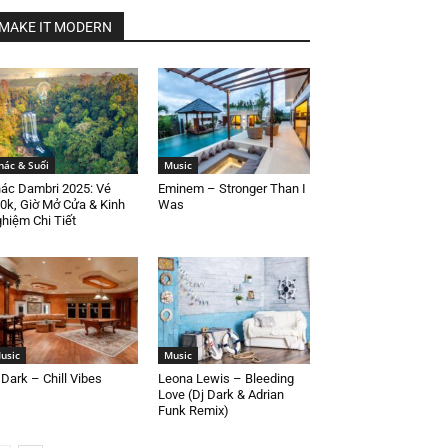
MAKE IT MODERN
hác & Suối
Music
ác Dambri 2025: Vé
Eminem – Stronger Than I
0k, Giờ Mở Cửa & Kinh
Was
hiệm Chi Tiết
usic
Music
 Dark – Chill Vibes
Leona Lewis – Bleeding
Love (Dj Dark & Adrian
Funk Remix)