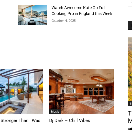
Watch Awesome Kate Go Full
Cooking Pro in England this Week
October 4, 2025
T
Music
T
M
Stronger Than I Was
Dj Dark – Chill Vibes
ad