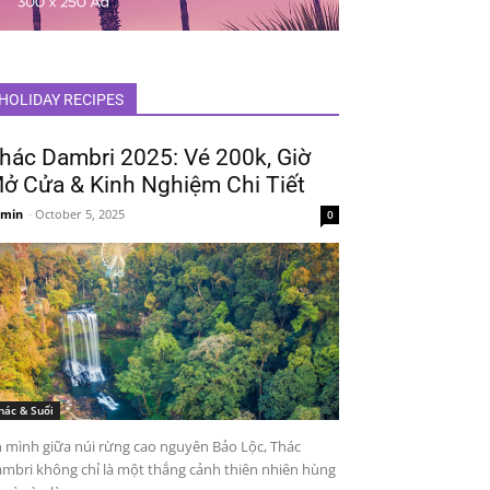
HOLIDAY RECIPES
hác Dambri 2025: Vé 200k, Giờ
ở Cửa & Kinh Nghiệm Chi Tiết
min
-
October 5, 2025
0
hác & Suối
 mình giữa núi rừng cao nguyên Bảo Lộc, Thác
mbri không chỉ là một thắng cảnh thiên nhiên hùng