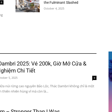
0
the Fulminant Slashed
October 4, 2025
ng
Dambri 2025: Vé 200k, Giờ Mở Cửa &
ghiệm Chi Tiết
tober 5, 2025
0
iữa núi rừng cao nguyên Bảo Lộc, Thác Dambri không chỉ là một
 thiên nhiên hùng vĩ mà còn là...
m – Stronger Than I Was