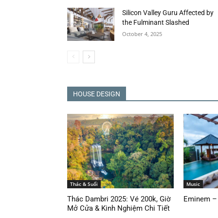
Silicon Valley Guru Affected by
the Fulminant Slashed
October 4, 2025
HOUSE DESIGN
Thác & Suối
Music
Thác Dambri 2025: Vé 200k, Giờ
Eminem – 
Mở Cửa & Kinh Nghiệm Chi Tiết